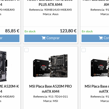
4
PLUS ATX AM4
AM
4V0-M0EAY0
Referencia: 90MB14U0-M0EAY0
Referencia: 
s
Marca: Asus
Marca
85,85 €
123,80 €
En stock
En stock
ar
Comprar
Com
IME A520M-K
MSI Placa Base A520M PRO
MSI Placa Bas
4
mATX AM4
mATX
500-M0EAY0
Referencia: 911-7D14-011
Referencia: 
s
Marca: MSI
Marca