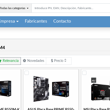
Todas las categorías
Empresa
Fabricantes
Contacto
M4
Relevancia
Novedades
Precio
IME B550M-K
ASUS Placa Base PRIME B550-
MSI Placa Base 