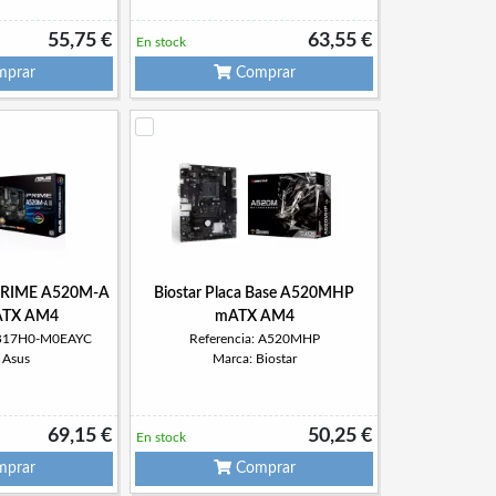
55,75 €
63,55 €
En stock
prar
Comprar
 PRIME A520M-A
Biostar Placa Base A520MHP
ATX AM4
mATX AM4
MB17H0-M0EAYC
Referencia: A520MHP
 Asus
Marca: Biostar
69,15 €
50,25 €
En stock
prar
Comprar