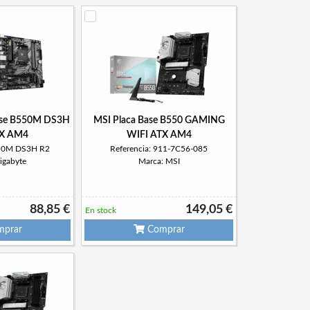
Base B550M DS3H
MSI Placa Base B550 GAMING
X AM4
WIFI ATX AM4
550M DS3H R2
Referencia: 911-7C56-085
igabyte
Marca: MSI
88,85 €
149,05 €
En stock
prar
Comprar