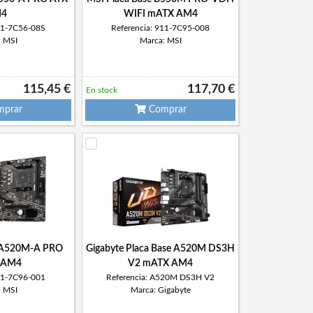
4
WIFI mATX AM4
911-7C56-08S
Referencia: 911-7C95-008
: MSI
Marca: MSI
115,45 €
117,70 €
En stock
prar
Comprar
e A520M-A PRO
Gigabyte Placa Base A520M DS3H
 AM4
V2 mATX AM4
911-7C96-001
Referencia: A520M DS3H V2
: MSI
Marca: Gigabyte