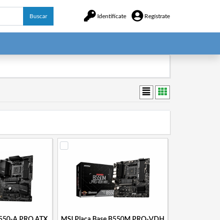
Buscar
Identifícate
Regístrate
B550-A PRO ATX
MSI Placa Base B550M PRO-VDH