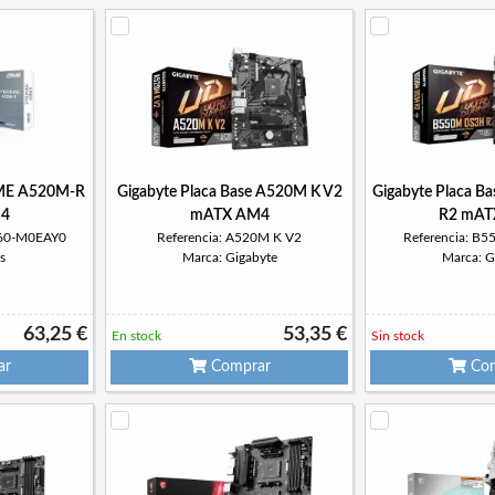
IME A520M-R
Gigabyte Placa Base A520M K V2
Gigabyte Placa 
4
mATX AM4
R2 mAT
H60-M0EAY0
Referencia: A520M K V2
Referencia: B
s
Marca: Gigabyte
Marca: G
63,25 €
53,35 €
En stock
Sin stock
ar
Comprar
Com