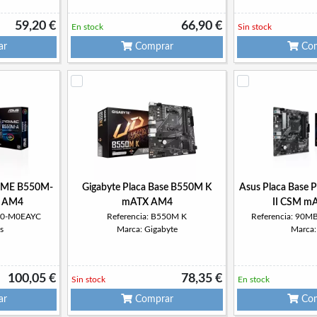
59,20 €
66,90 €
En stock
Sin stock
ar
Comprar
Com
RIME B550M-
Gigabyte Placa Base B550M K
Asus Placa Base
 AM4
mATX AM4
II CSM m
4I0-M0EAYC
Referencia: B550M K
Referencia: 90
s
Marca: Gigabyte
Marca:
100,05 €
78,35 €
Sin stock
En stock
ar
Comprar
Com