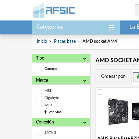
Categorías
La 
Inicio
Placas base
AMD socket AM4
Tipo
AMD SOCKET A
Gaming
Ordenar por
Marca
MSI
Gigabyte
Asus
Ver Más...
Conexión
SATA 3
ASUS Placa Base PR