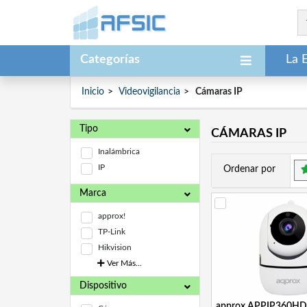
Categorías
La 
Inicio
Videovigilancia
Cámaras IP
Tipo
CÁMARAS IP
Inalámbrica
IP
Ordenar por
Marca
approx!
TP-Link
Hikvision
Ver Más...
Dispositivo
approx APPIP360HD