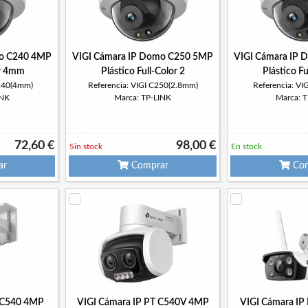
mo C240 4MP
VIGI Cámara IP Domo C250 5MP
VIGI Cámara IP
or 4mm
Plástico Full-Color 2
Plástico Fu
C240(4mm)
Referencia: VIGI C250(2.8mm)
Referencia: V
INK
Marca: TP-LINK
Marca: 
72,60 €
98,00 €
Sin stock
En stock
ar
Comprar
Com
T C540 4MP
VIGI Cámara IP PT C540V 4MP
VIGI Cámara IP