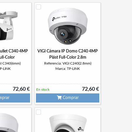
Bullet C340 4MP
VIGI Cámara IP Domo C240 4MP
ull-Color
Plást Full-Color 2.8m
IGI C340(6mm)
Referencia: VIGI C240(2.8mm)
TP-LINK
Marca: TP-LINK
72,60 €
72,60 €
En stock
prar
Comprar