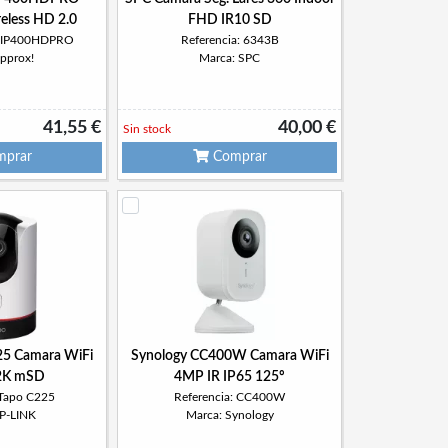
eless HD 2.0
FHD IR10 SD
PPIP400HDPRO
Referencia: 6343B
approx!
Marca: SPC
41,55 €
40,00 €
Sin stock
prar
Comprar
25 Camara WiFi
Synology CC400W Camara WiFi
2K mSD
4MP IR IP65 125º
 Tapo C225
Referencia: CC400W
TP-LINK
Marca: Synology