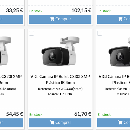
33,25 €
102,15 €
En stock
En stock
ar
Comprar
Com
et C320I 2MP
VIGI Cámara IP Bullet C330I 3MP
VIGI Cámara IP B
2.8mm
Plástico IR 4mm
Plástico 
20I(2.8mm)
Referencia: VIGI C330I(4mm)
Referencia: VIG
INK
Marca: TP-LINK
Marca: 
54,45 €
61,70 €
En stock
En stock
ar
Comprar
Com