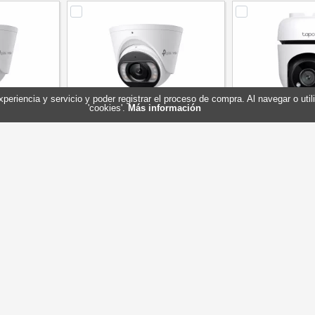
experiencia y servicio y poder registrar el proceso de compra. Al navegar o ut
'cookies'.
Más información
et C445 4MP
VIGI Cámara IP Turret C455 5MP
TP-Link TC40 O
lor 4m
Metal Full-Color 4m
FHD micr
C445(4mm)
Referencia: VIGI C455(4mm)
Referenc
INK
Marca: TP-LINK
Marca: 
254,10 €
283,15 €
En stock
Sin stock
ar
Comprar
Com