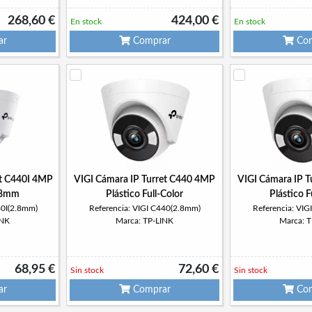
268,60 €
424,00 €
En stock
En stock
ar
Comprar
Com
et C440I 4MP
VIGI Cámara IP Turret C440 4MP
VIGI Cámara IP 
2.8mm
Plástico Full-Color
Plástico F
40I(2.8mm)
Referencia: VIGI C440(2.8mm)
Referencia: VI
INK
Marca: TP-LINK
Marca: 
68,95 €
72,60 €
Sin stock
Sin stock
ar
Comprar
Com