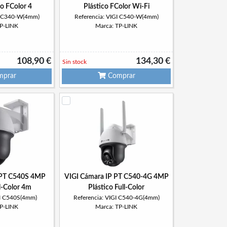
o FColor 4
Plástico FColor Wi-Fi
GI C340-W(4mm)
Referencia: VIGI C540-W(4mm)
TP-LINK
Marca: TP-LINK
108,90 €
134,30 €
Sin stock
prar
Comprar
 PT C540S 4MP
VIGI Cámara IP PT C540-4G 4MP
ll-Color 4m
Plástico Full-Color
GI C540S(4mm)
Referencia: VIGI C540-4G(4mm)
TP-LINK
Marca: TP-LINK