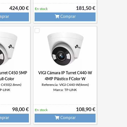
424,00 €
181,50 €
En stock
prar
Comprar
Turret C450 5MP
VIGI Cámara IP Turret C440-W
ull-Color
4MP Plástico FColor W
GI C450(2.8mm)
Referencia: VIGI C440-W(4mm)
TP-LINK
Marca: TP-LINK
98,00 €
108,90 €
En stock
prar
Comprar