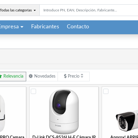
Todas las categorías
Empresa
Fabricantes
Contacto
Relevancia
Novedades
Precio
PRO Camara
D-Link DCS-8526LH-E Cámara IP
Approx! APP