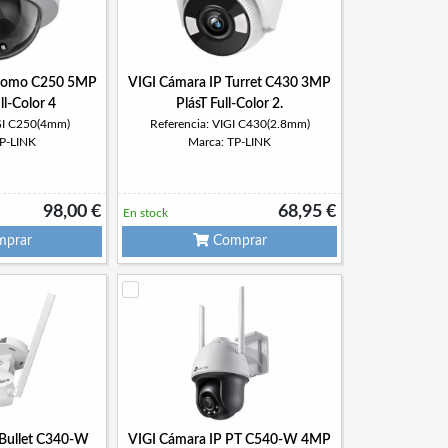
 Domo C250 5MP
VIGI Cámara IP Turret C430 3MP
ll-Color 4
PlásT Full-Color 2.
IGI C250(4mm)
Referencia: VIGI C430(2.8mm)
TP-LINK
Marca: TP-LINK
98,00 €
68,95 €
En stock
prar
Comprar
 Bullet C340-W
VIGI Cámara IP PT C540-W 4MP