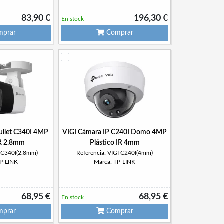
83,90 €
196,30 €
En stock
prar
Comprar
ullet C340I 4MP
VIGI Cámara IP C240I Domo 4MP
IR 2.8mm
Plástico IR 4mm
I C340I(2.8mm)
Referencia: VIGI C240I(4mm)
TP-LINK
Marca: TP-LINK
68,95 €
68,95 €
En stock
prar
Comprar