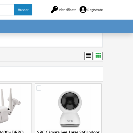
Buscar
Identifícate
Regístrate
IP400HDPRO
SPC Cámara Seg. Lares 360 Indoor