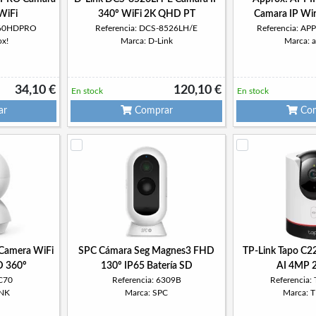
WiFi
340º WiFi 2K QHD PT
Camara IP Wir
P360HDPRO
Referencia: DCS-8526LH/E
Referencia: A
ox!
Marca: D-Link
Marca: 
34,10 €
120,10 €
En stock
En stock
ar
Comprar
Com
Camera WiFi
SPC Cámara Seg Magnes3 FHD
TP-Link Tapo C2
D 360º
130º IP65 Batería SD
AI 4MP 
TC70
Referencia: 6309B
Referencia:
INK
Marca: SPC
Marca: 