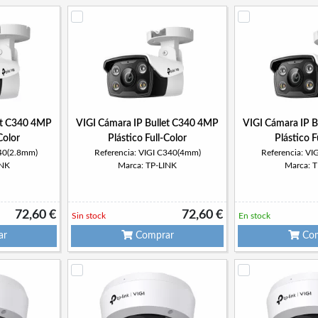
et C340 4MP
VIGI Cámara IP Bullet C340 4MP
VIGI Cámara IP 
Color
Plástico Full-Color
Plástico F
340(2.8mm)
Referencia: VIGI C340(4mm)
Referencia: V
INK
Marca: TP-LINK
Marca: 
72,60 €
72,60 €
Sin stock
En stock
ar
Comprar
Com