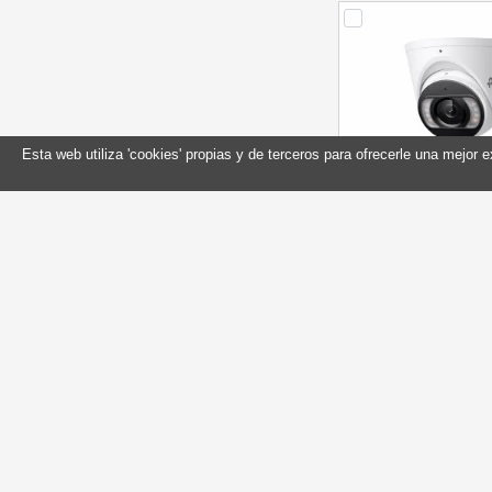
Esta web utiliza 'cookies' propias y de terceros para ofrecerle una mejor 
VIGI Cámara IP Turr
Metal Full-Co
Referencia: VIGI 
Marca: TP-L
En stock
Compr