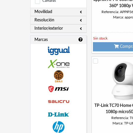
Cámaras
360º 1080p 
Movilidad
Referencia: APPI
Marca: appr
Resolución
Interior/exterior
Sin stock
Marcas
Compr
TP-Link TC70 Home 
1080p microS
Referencia: 
Marca: TP-L