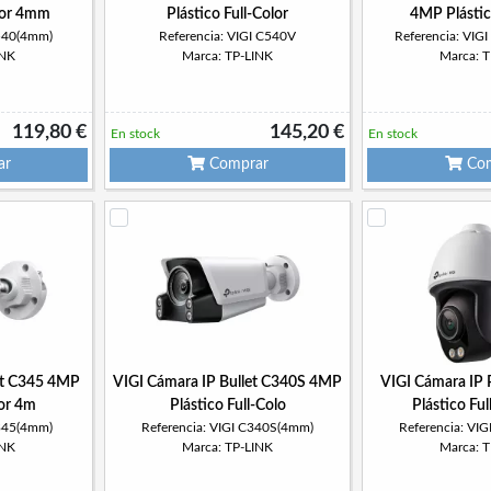
olor 4mm
Plástico Full-Color
4MP Plástic
C540(4mm)
Referencia: VIGI C540V
Referencia: VI
INK
Marca: TP-LINK
Marca: 
119,80 €
145,20 €
En stock
En stock
ar
Comprar
Com
et C345 4MP
VIGI Cámara IP Bullet C340S 4MP
VIGI Cámara IP
lor 4m
Plástico Full-Colo
Plástico Fu
C345(4mm)
Referencia: VIGI C340S(4mm)
Referencia: VI
INK
Marca: TP-LINK
Marca: 