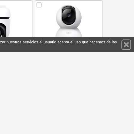
ilizar nuestros servicios el usuario acepta el uso que hacemos de las
ut Camera WiFi
TP-Link TC71 Home Camera WiFi
oSD 360º
2K 3MP 360º mSD
ia: TC40
Referencia: TC71
TP-LINK
Marca: TP-LINK
58,10 €
37,10 €
En stock
prar
Comprar