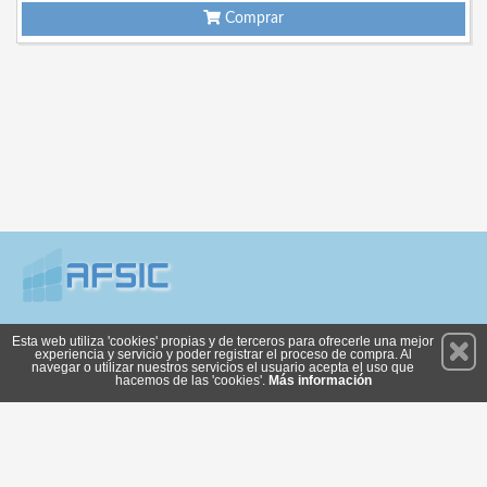
Comprar
Permanece atento a nuestras novedades y promociones
Esta web utiliza 'cookies' propias y de terceros para ofrecerle una mejor
experiencia y servicio y poder registrar el proceso de compra. Al
Suscríbete
navegar o utilizar nuestros servicios el usuario acepta el uso que
hacemos de las 'cookies'.
Más información
Privacidad
Cómo llegar