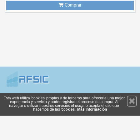
Comprar
Permanece atento a nuestras novedades y promociones
Esta web utiliza 'cookies' propias y de terceros para ofrecerle una mejor
experiencia y servicio y poder registrar el proceso de compra. Al
Suscríbete
navegar o utilizar nuestros servicios el usuario acepta el uso que
hacemos de las 'cookies'.
Más información
Privacidad
Cómo llegar